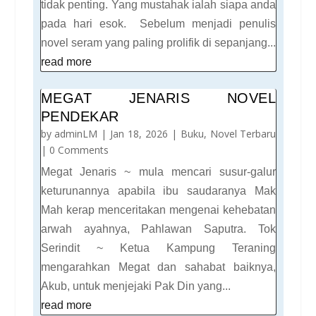
tidak penting. Yang mustahak ialah siapa anda
pada hari esok. Sebelum menjadi penulis
novel seram yang paling prolifik di sepanjang...
read more
MEGAT JENARIS NOVEL
PENDEKAR
by
adminLM
|
Jan 18, 2026
|
Buku
,
Novel Terbaru
| 0 Comments
Megat Jenaris ~ mula mencari susur-galur
keturunannya apabila ibu saudaranya Mak
Mah kerap menceritakan mengenai kehebatan
arwah ayahnya, Pahlawan Saputra. Tok
Serindit ~ Ketua Kampung Teraning
mengarahkan Megat dan sahabat baiknya,
Akub, untuk menjejaki Pak Din yang...
read more