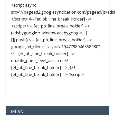
<script async
src="//pagead2.googlesyndication.com/pagead/js/ads
</script><!-- [et_pb_line_break_holder] -->
<script><!-- [et_pb_line_break_holder] -->
(adsbygoogle = window.adsbygoogle ||
[]).push({<!-- [et_pb_line_break_holder] -->
google_ad_client: "ca-pub-1947798946558980",
<!-- [et_pb_line_break_holder] -->
enable_page_level_ads: true<!--
[et_pb_line_break_holder] --> });<!--
[et_pb_line_break_holder] --></script>
IKLAN