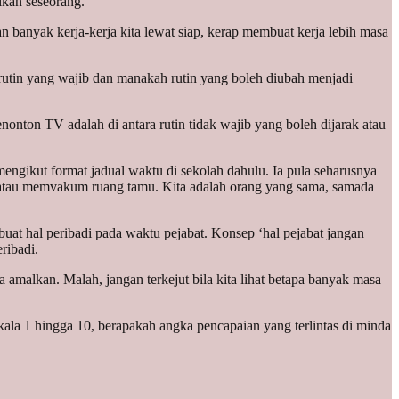
ikan seseorang.
n banyak kerja-kerja kita lewat siap, kerap membuat kerja lebih masa
rutin yang wajib dan manakah rutin yang boleh diubah menjadi
onton TV adalah di antara rutin tidak wajib yang boleh dijarak atau
mengikut format jadual waktu di sekolah dahulu. Ia pula seharusnya
ebun atau memvakum ruang tamu. Kita adalah orang yang sama, samada
uat hal peribadi pada waktu pejabat. Konsep ‘hal pejabat jangan
ribadi.
a amalkan. Malah, jangan terkejut bila kita lihat betapa banyak masa
ala 1 hingga 10, berapakah angka pencapaian yang terlintas di minda