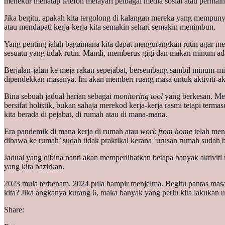
menekur menatap telefon melayari pelbagai media sosial atau permaina
Jika begitu, apakah kita tergolong di kalangan mereka yang mempunyai
atau mendapati kerja-kerja kita semakin sehari semakin menimbun.
Yang penting ialah bagaimana kita dapat mengurangkan rutin agar me
sesuatu yang tidak rutin. Mandi, memberus gigi dan makan minum ada
Berjalan-jalan ke meja rakan sepejabat, bersembang sambil minum-min
dipendekkan masanya. Ini akan memberi ruang masa untuk aktiviti-aktiv
Bina sebuah jadual harian sebagai
monitoring tool
yang berkesan. Mela
bersifat holistik, bukan sahaja merekod kerja-kerja rasmi tetapi ter
kita berada di pejabat, di rumah atau di mana-mana.
Era pandemik di mana kerja di rumah atau
work from home
telah men
dibawa ke rumah’ sudah tidak praktikal kerana ‘urusan rumah sudah ban
Jadual yang dibina nanti akan memperlihatkan betapa banyak aktiviti r
yang kita bazirkan.
2023 mula terbenam. 2024 pula hampir menjelma. Begitu pantas masa 
kita? Jika angkanya kurang 6, maka banyak yang perlu kita lakukan 
Share: