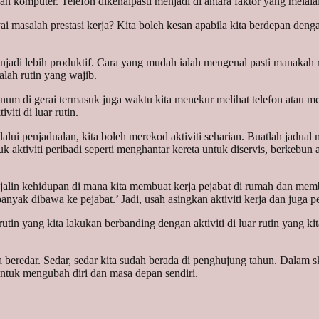
n komputer. Telefon dikenalpasti menjadi di antara faktor yang melala
 masalah prestasi kerja? Kita boleh kesan apabila kita berdepan denga
njadi lebih produktif. Cara yang mudah ialah mengenal pasti manakah 
lah rutin yang wajib.
um di gerai termasuk juga waktu kita menekur melihat telefon atau men
iti di luar rutin.
lui penjadualan, kita boleh merekod aktiviti seharian. Buatlah jadual 
masuk aktiviti peribadi seperti menghantar kereta untuk diservis, berk
jalin kehidupan di mana kita membuat kerja pejabat di rumah dan memb
yak dibawa ke pejabat.’ Jadi, usah asingkan aktiviti kerja dan juga pe
utin yang kita lakukan berbanding dengan aktiviti di luar rutin yang kit
beredar. Sedar, sedar kita sudah berada di penghujung tahun. Dalam sk
untuk mengubah diri dan masa depan sendiri.