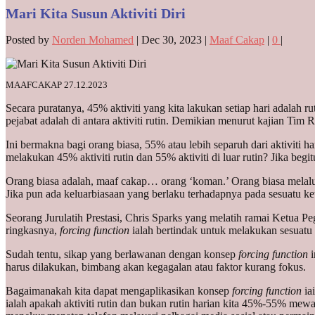
Mari Kita Susun Aktiviti Diri
Posted by
Norden Mohamed
|
Dec 30, 2023
|
Maaf Cakap
|
0
|
MAAFCAKAP 27.12.2023
Secara puratanya, 45% aktiviti yang kita lakukan setiap hari adalah 
pejabat adalah di antara aktiviti rutin. Demikian menurut kajian Ti
Ini bermakna bagi orang biasa, 55% atau lebih separuh dari aktiviti ha
melakukan 45% aktiviti rutin dan 55% aktiviti di luar rutin? Jika beg
Orang biasa adalah, maaf cakap… orang ‘koman.’ Orang biasa melalu
Jika pun ada keluarbiasaan yang berlaku terhadapnya pada sesuatu ke
Seorang Jurulatih Prestasi, Chris Sparks yang melatih ramai Ketua
ringkasnya,
forcing function
ialah bertindak untuk melakukan sesuatu
Sudah tentu, sikap yang berlawanan dengan konsep
forcing function
i
harus dilakukan, bimbang akan kegagalan atau faktor kurang fokus.
Bagaimanakah kita dapat mengaplikasikan konsep
forcing function
ia
ialah apakah aktiviti rutin dan bukan rutin harian kita 45%-55% mewak