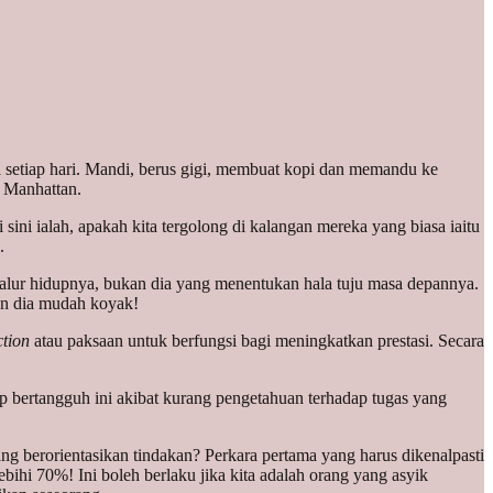
da setiap hari. Mandi, berus gigi, membuat kopi dan memandu ke
, Manhattan.
i sini ialah, apakah kita tergolong di kalangan mereka yang biasa iaitu
.
jalur hidupnya, bukan dia yang menentukan hala tuju masa depannya.
kan dia mudah koyak!
ction
atau paksaan untuk berfungsi bagi meningkatkan prestasi. Secara
p bertangguh ini akibat kurang pengetahuan terhadap tugas yang
ang berorientasikan tindakan? Perkara pertama yang harus dikenalpasti
ebihi 70%! Ini boleh berlaku jika kita adalah orang yang asyik