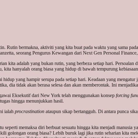
rutin. Rutin bermakna, aktiviti yang kita buat pada waktu yang sama pa
m Ranzetta, seorang Pengurus Kewangan dari Next Gen Personal Finance
rian kita adalah yang bukan rutin, yang berbeza setiap hari. Persoalan d
itu, kita hanyalah orang biasa yang hidup di bawah tempurung kebiasaan
i hidup yang hampir serupa pada setiap hari. Keadaan yang mengatur 
tika, dia tidak akan berasa selesa dan akan memberontak. Ini menjadi
 Pegawai Eksekutif dari New York telah menggunakan konsep
forcing fun
 tugas hingga menunjukkan hasil.
ni ialah
procrastination
ataupun sikap bertangguh. Di antara punca sika
itu seperti memaksa diri berbuat sesuatu hingga kita menjadi manusia y
ili golongan orang biasa? Lebih buruk lagi jika rutin seharian kita mel