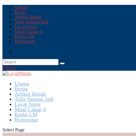
Utama
Berita
Artikel Ilmiah
Tulis Sampai Jadi
Layar Sorot
Maaf Cakap 4
Kedai LM
Homepage
0 Items
Utama
Berita
Artikel Ilmiah
Tulis Sampai Jadi
Layar Sorot
Maaf Cakap 4
Kedai LM
Homepage
Select Page