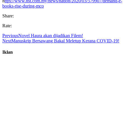
h
ttps://www.nst.com.my/news/nation/2020/03/579907/demand-e-
books-rise-during-mco
Share:
Rate:
Previous
Novel Haura akan dijadikan Filem!
Next
Manuskrip Bersawang Bakal Meletup Kerana COVID-19!
Iklan