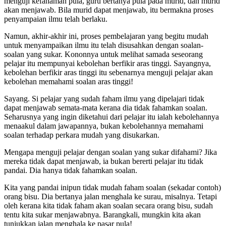
menguji kefahaman pula, guru bertanya pula pada murid, dan murid
akan menjawab. Bila murid dapat menjawab, itu bermakna proses
penyampaian ilmu telah berlaku.
Namun, akhir-akhir ini, proses pembelajaran yang begitu mudah
untuk menyampaikan ilmu itu telah disusahkan dengan soalan-
soalan yang sukar. Kononnya untuk melihat samada seseorang
pelajar itu mempunyai kebolehan berfikir aras tinggi. Sayangnya,
kebolehan berfikir aras tinggi itu sebenarnya menguji pelajar akan
kebolehan memahami soalan aras tinggi!
Sayang. Si pelajar yang sudah faham ilmu yang dipelajari tidak
dapat menjawab semata-mata kerana dia tidak fahamkan soalan.
Seharusnya yang ingin diketahui dari pelajar itu ialah kebolehannya
menaakul dalam jawapannya, bukan kebolehannya memahami
soalan terhadap perkara mudah yang disukarkan.
Mengapa menguji pelajar dengan soalan yang sukar difahami? Jika
mereka tidak dapat menjawab, ia bukan bererti pelajar itu tidak
pandai. Dia hanya tidak fahamkan soalan.
Kita yang pandai inipun tidak mudah faham soalan (sekadar contoh)
orang bisu. Dia bertanya jalan menghala ke surau, misalnya. Tetapi
oleh kerana kita tidak faham akan soalan secara orang bisu, sudah
tentu kita sukar menjawabnya. Barangkali, mungkin kita akan
tunjukkan jalan menghala ke pasar pula!