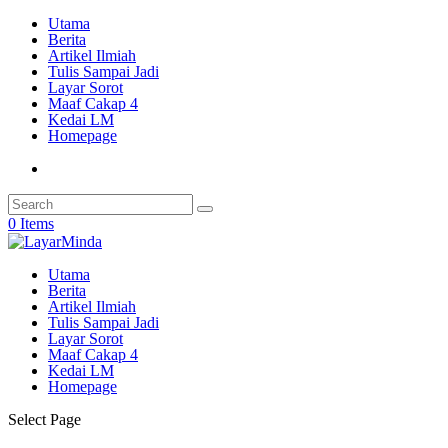
Utama
Berita
Artikel Ilmiah
Tulis Sampai Jadi
Layar Sorot
Maaf Cakap 4
Kedai LM
Homepage
0 Items
Utama
Berita
Artikel Ilmiah
Tulis Sampai Jadi
Layar Sorot
Maaf Cakap 4
Kedai LM
Homepage
Select Page