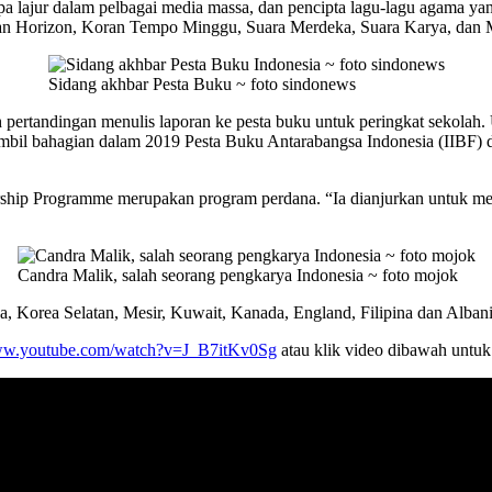
apa lajur dalam pelbagai media massa, dan pencipta lagu-lagu agama yan
an Horizon, Koran Tempo Minggu, Suara Merdeka, Suara Karya, dan 
Sidang akhbar Pesta Buku ~ foto sindonews
h pertandingan menulis laporan ke pesta buku untuk peringkat sekolah
il bahagian dalam 2019 Pesta Buku Antarabangsa Indonesia (IIBF) di
rship Programme merupakan program perdana. “Ia dianjurkan untuk men
Candra Malik, salah seorang pengkarya Indonesia ~ foto mojok
ka, Korea Selatan, Mesir, Kuwait, Kanada, England, Filipina dan Alban
www.youtube.com/watch?v=J_B7itKv0Sg
atau klik video dibawah untu