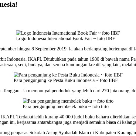
nesia!
Logo Indonesia International Book Fair ~ foto IIBF
eptember hingga 8 September 2019. Ia akan berlangsung bertempat di J
bit Indonesia, IKAPI. Ditubuhkan pada tahun 1980 di bawah nama Pame
steraan, seni, budaya, dan semua kandungan kreatif yang lain, melalui
Para pengunjung ke Pesta Buku Indonesia ~ foto IIBF
a Tenggara. Ia mempunyai penduduk yang lebih dari 270 juta orang, den
Para pengunjung membelek buku ~ foto tirto
i IKAPI. Terdapat lebih kurang 40,000 judul buku baharu diterbitkan se
ngan ini, kerjasama antarabangsa juga menjadi semakin biasa di kalanga
eorang pengasas Sekolah Asing Syahadah Islam di Kabupaten Karangany