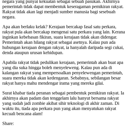
negara yang punyai kekuatan sebagai sebuah pasukan. Akhirnya
pemerintah tidak dapat membentuk keseragaman pemikiran rakyat.
Rakyat tidak akan lagi menjadi sumber manusia bagi sesebuah
negara.
Apa akan berlaku kelak? Kerajaan bercakap fasal satu perkara,
rakyat pula akan bercakap mengenai satu perkara yang lain. Kerana
inginkan kebebasan fikiran, suara kerajaan tidak akan didengar.
Pemerintah akan hilang rakyat sebagai asetnya. Kalau pun ada
hubungan kerajaan dengan rakyat, ia hanyalah daripada segi cukai,
denda ataupun urusan kehidupan.
Apabila rakyat tidak pedulikan kerajaan, pemerintah akan buat apa
yang dia suka hingga boleh menyeleweng. Kalau pun ada di
kalangan rakyat yang mempersoalkan penyelewengan pemerintah,
suara mereka tidak akan kedengaran. Sebabnya, sebilangan besar
rakyat hanya mahu mendengar irama yang mereka gilai.
Surat khabar tiada peranan sebagai pembentuk pemikiran rakyat. Ia
akhirnya akan padam dan tenggelam lalu hanyut bersama rakyat
yang sudah jadi zombie akibat sihir teknologi di akhir zaman. Di
waktu itu, tiada apa perkara pun yang akan menyatukan rakyat
kecuali bencana alam!
Share: