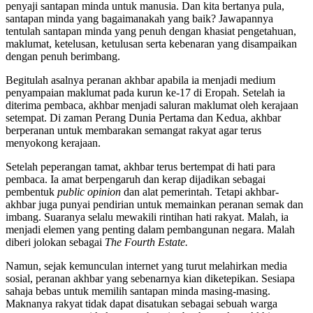
penyaji santapan minda untuk manusia. Dan kita bertanya pula,
santapan minda yang bagaimanakah yang baik? Jawapannya
tentulah santapan minda yang penuh dengan khasiat pengetahuan,
maklumat, ketelusan, ketulusan serta kebenaran yang disampaikan
dengan penuh berimbang.
Begitulah asalnya peranan akhbar apabila ia menjadi medium
penyampaian maklumat pada kurun ke-17 di Eropah. Setelah ia
diterima pembaca, akhbar menjadi saluran maklumat oleh kerajaan
setempat. Di zaman Perang Dunia Pertama dan Kedua, akhbar
berperanan untuk membarakan semangat rakyat agar terus
menyokong kerajaan.
Setelah peperangan tamat, akhbar terus bertempat di hati para
pembaca. Ia amat berpengaruh dan kerap dijadikan sebagai
pembentuk
public opinion
dan alat pemerintah. Tetapi akhbar-
akhbar juga punyai pendirian untuk memainkan peranan semak dan
imbang. Suaranya selalu mewakili rintihan hati rakyat. Malah, ia
menjadi elemen yang penting dalam pembangunan negara. Malah
diberi jolokan sebagai
The Fourth Estate.
Namun, sejak kemunculan internet yang turut melahirkan media
sosial, peranan akhbar yang sebenarnya kian diketepikan. Sesiapa
sahaja bebas untuk memilih santapan minda masing-masing.
Maknanya rakyat tidak dapat disatukan sebagai sebuah warga