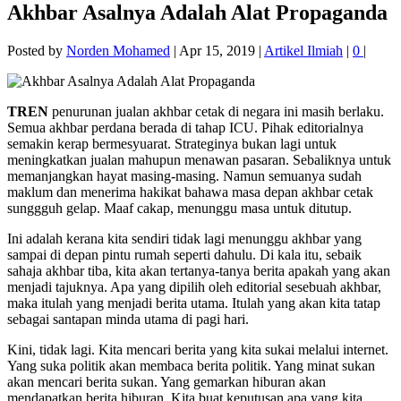
Akhbar Asalnya Adalah Alat Propaganda
Posted by
Norden Mohamed
|
Apr 15, 2019
|
Artikel Ilmiah
|
0
|
TREN
penurunan jualan akhbar cetak di negara ini masih berlaku.
Semua akhbar perdana berada di tahap ICU. Pihak editorialnya
semakin kerap bermesyuarat. Strateginya bukan lagi untuk
meningkatkan jualan mahupun menawan pasaran. Sebaliknya untuk
memanjangkan hayat masing-masing. Namun semuanya sudah
maklum dan menerima hakikat bahawa masa depan akhbar cetak
sunggguh gelap. Maaf cakap, menunggu masa untuk ditutup.
Ini adalah kerana kita sendiri tidak lagi menunggu akhbar yang
sampai di depan pintu rumah seperti dahulu. Di kala itu, sebaik
sahaja akhbar tiba, kita akan tertanya-tanya berita apakah yang akan
menjadi tajuknya. Apa yang dipilih oleh editorial sesebuah akhbar,
maka itulah yang menjadi berita utama. Itulah yang akan kita tatap
sebagai santapan minda utama di pagi hari.
Kini, tidak lagi. Kita mencari berita yang kita sukai melalui internet.
Yang suka politik akan membaca berita politik. Yang minat sukan
akan mencari berita sukan. Yang gemarkan hiburan akan
mendapatkan berita hiburan. Kita buat keputusan apa yang kita