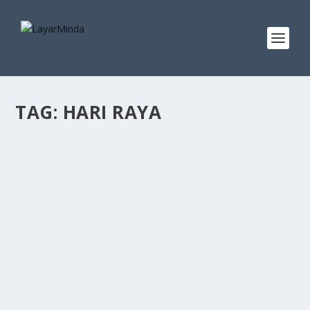
TAG:
HARI RAYA
MENJADIKAH LANGKAH REMBAU?
by
Norden Mohamed
|
May 10, 2023
|
Maaf Cakap
|
0
|
MAAFCAKAP 10.5.2023 Kelakar, memang kelakar.
Sekumpulan kawan-kawan warga emas telah bertemu
di...
READ MORE