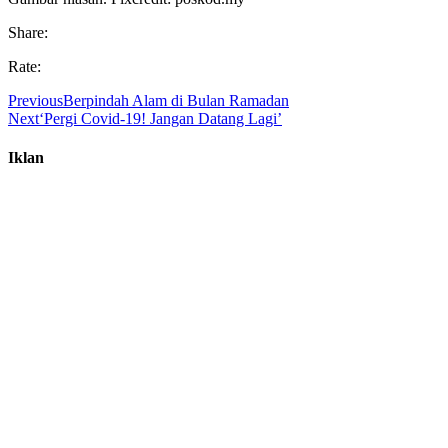
Share:
Rate:
Previous
Berpindah Alam di Bulan Ramadan
Next
‘Pergi Covid-19! Jangan Datang Lagi’
Iklan