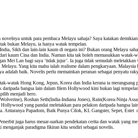
 novelnya untuk para pembaca Melayu sahaja? Saya katakan demikian
tak bukan Melayu, ia hanya watak tempelan.
ndia, Sikh dan lain-lain kaum di negara ini? Bukan orang Melayu saha
 dari kaum Cina dan India. Namun kita tak boleh memasukkan watak-wa
an Mei Lan bagi saya ‘tidak jujur’. Ia juga tidak semudah meletakkan
Melayu. Yang kita mahu ialah realisme dalam pengkaryaan. Malaysia 
a adalah baik. Novelis perlu memainkan peranan sebagai penyatu rak
tak-watak Hong Kong, Jepun, Korea dan India kerana ia merangsang 
daripada bangsa lain dalam filem Hollywood kini bukan lagi tempelan
pilih menjadi hero.
verine), Roshan Seth(India-Indiana Jones), Rain(Korea-Ninja Assass
 Hollywood yang pandai meletakkan para pelakon daripada bangsa lain
a. Antaranya Papadom, Baik Punya Cilok, KL Gangster, Sepet, Estet d
s. Penerbit juga harus meuar-uarkan pendekatan cerita dan watak yang m
 menganjak paradigma fikiran kita sendiri sebagai novelis.