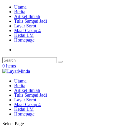
Utama
Berita
Artikel Ilmiah
Tulis Sampai Jadi
Layar Sorot
Maaf Cakap 4
Kedai LM
Homepage
0 Items
Utama
Berita
Artikel Ilmiah
Tulis Sampai Jadi
Layar Sorot
Maaf Cakap 4
Kedai LM
Homepage
Select Page