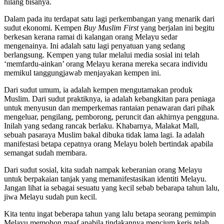
hilang bisanya.
Dalam pada itu terdapat satu lagi perkembangan yang menarik dari
sudut ekonomi. Kempen
Buy Muslim First
yang berjalan ini begitu
berkesan kerana ramai di kalangan orang Melayu sedar
mengenainya. Ini adalah satu lagi penyatuan yang sedang
berlangsung. Kempen yang tular melalui media sosial ini telah
‘memfardu-ainkan’ orang Melayu kerana mereka secara individu
memikul tanggungjawab menjayakan kempen ini.
Dari sudut umum, ia adalah kempen mengutamakan produk
Muslim. Dari sudut praktiknya, ia adalah kebangkitan para peniaga
untuk menyusun dan memperkemas rantaian penawaran dari pihak
mengeluar, pengilang, pemborong, peruncit dan akhirnya pengguna.
Inilah yang sedang rancak berlaku. Khabarnya, Malakat Mall,
sebuah pasaraya Muslim bakal dibuka tidak lama lagi. Ia adalah
manifestasi betapa cepatnya orang Melayu boleh bertindak apabila
semangat sudah membara.
Dari sudut sosial, kita sudah nampak keberanian orang Melayu
untuk berpakaian tanjak yang memanifestasikan identiti Melayu.
Jangan lihat ia sebagai sesuatu yang kecil sebab bebarapa tahun lalu,
jiwa Melayu sudah pun kecil.
Kita tentu ingat beberapa tahun yang lalu betapa seorang pemimpin
Melayu memohon maaf apabila tindakannya mencium keris telah