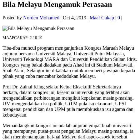
Bila Melayu Mengamuk Perasaan
Posted by
Norden Mohamed
|
Oct 4, 2019
|
Maaf Cakap
|
0
|
MAAFCAKAP: 2.10.19
Tiba-tiba muncul program menganjurkan Kongres Maruah Melayu
anjuran bersama Universiti Malaya, Universiti Putra Malaysia,
Universiti Teknologi MARA dan Universiti Pendidikan Sultan Idris.
Kongres yang bakal diadakan pada Ahad ini di Stadium Malawati,
Shah Alam, Selangor ini dikatakan untuk memberi jawapan kepada
pihak yang cuba mencabar kedudukan Melayu.
Prof Dr. Zainal Kling selaku Ketua Eksekutif Sekretariatnya
berkata, dalam kongres ini, kesemua universiti yang terlibat akan
mengendalikan perbincangan mengikut kepakaran masing-masing.
UM mengendalikan isu politik, UiTM pula isu ekonomi, UPSI
mengenai pendidikan dan UPM pula memfokuskan isu agama dan
kebudayaan.
Memandangkan kongres ini adalah anjuran empat buah universiti
yang mempunyai pusat-pusat pengajian Melayu masing-masing, ia
akan membentangkan hal-hal Melayu dari aspek-aspek tersebut