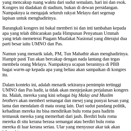
yang mencakup ruang waktu dari sudut semalam, hari ini dan esok.
Kongres ini diadakan di stadium, bukan di dewan persidangan.
Nampaknya ia mengajak seluruh rakyat Melayu dari segenap
lapisan untuk menghadirinya.
Barangkali kongres ini bakal memberi isi dan inti tambahan kepada
apa yang telah dibicarakan pada Himpunan Penyatuan Ummah
yang telah memeterai Piagam Muafakat Nasional yang diterajui dua
parti besar iaitu UMNO dan Pas.
Namun yang menarik ialah, PM, Tun Mahathir akan menghadirinya.
Hampir pasti Tun akan bercakap dengan nada lantang dan tegas
membela orang Melayu. Nampaknya ucapan beraninya di PBB
bagai
warm-up
kepada apa yang beliau akan sampaikan di kongres
itu.
Dalam konteks ini, adalah menarik sekiranya pemimpin tertinggi
UMNO dan Pas hadir, ia tidak akan menjejaskan perjalanan kongres
itu. Malah, mereka yang kini sebagai
big Malay and Muslim
brothers
akan memberi semangat dan mesej yang punyai kesan yang
lama dan mendalam di mata orang lain. Dari sudut pandang politik,
kehadiran mereka itu bisa mendirikan bulu roma para hadirin
termasuk mereka yang memerhati dari jauh. Berdiri bulu roma
mereka di situ kerana berasa semangat atau berdiri bulu roma
mereka di luar kerana seriau. Ular yang menyusur akar tak akan