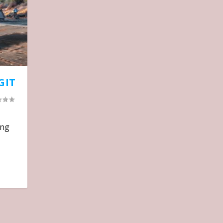
GIT
ang