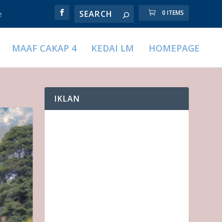
e
0 ITEMS
MAAF CAKAP 4
KEDAI LM
HOMEPAGE
IKLAN