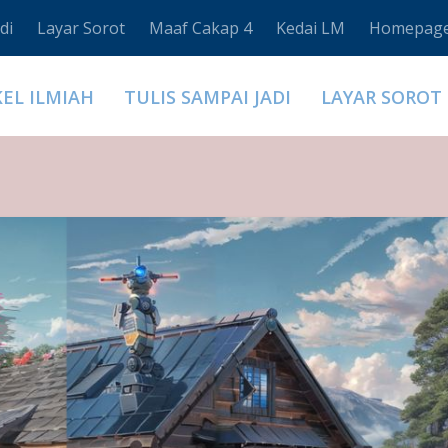
di
Layar Sorot
Maaf Cakap 4
Kedai LM
Homepag
KEL ILMIAH
TULIS SAMPAI JADI
LAYAR SOROT