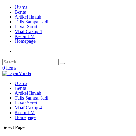
Utama
Berita
Artikel Ilmiah
Tulis Sampai Jadi
Layar Sorot
Maaf Cakap 4
Kedai LM
Homepage
0 Items
Utama
Berita
Artikel Ilmiah
Tulis Sampai Jadi
Layar Sorot
Maaf Cakap 4
Kedai LM
Homepage
Select Page