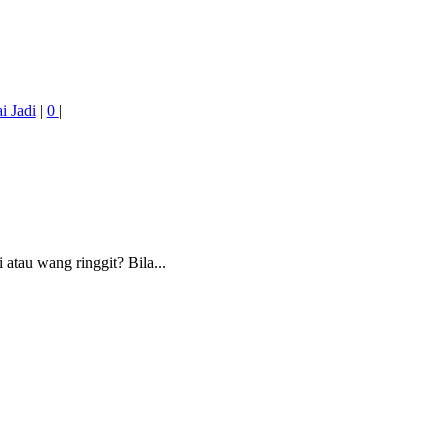
i Jadi
|
0
|
 atau wang ringgit? Bila...