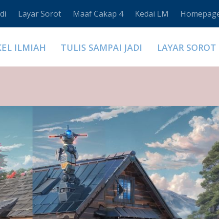
di
Layar Sorot
Maaf Cakap 4
Kedai LM
Homepag
KEL ILMIAH
TULIS SAMPAI JADI
LAYAR SOROT