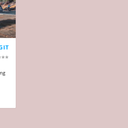
GIT
ang