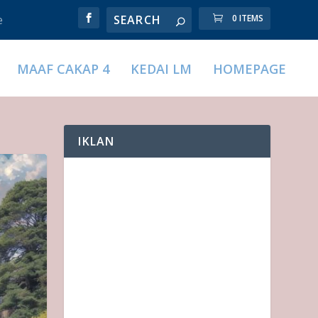
e
0 ITEMS
MAAF CAKAP 4
KEDAI LM
HOMEPAGE
IKLAN