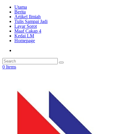
Utama
Berita
Artikel Ilmiah
Tulis Sampai Jadi
Layar Sorot
Maaf Cakap 4
Kedai LM
Homepage
0 Items