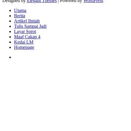
Designed by
Elegant Themes
| Powered by
WordPress
Utama
Berita
Artikel Ilmiah
Tulis Sampai Jadi
Layar Sorot
Maaf Cakap 4
Kedai LM
Homepage