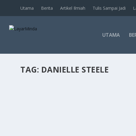
Utama
Berita
Artikel Ilmiah
Tulis Sampai Jadi
L
UTAMA
BE
TAG:
DANIELLE STEELE
MACAM MANA DANIELLE STEEL DAPAT MENU
by
Nash Norden
|
May 19, 2019
|
Berita
|
0
|
Danielle Steel – foto oleh Thoughtco TERDAPAT sebuah n
READ MORE