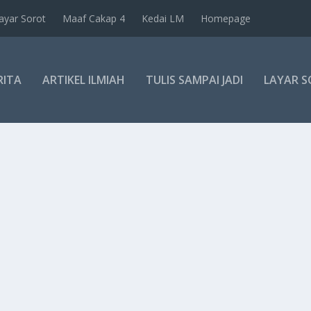
ayar Sorot
Maaf Cakap 4
Kedai LM
Homepage
RITA
ARTIKEL ILMIAH
TULIS SAMPAI JADI
LAYAR 
LIS 179 BUAH NOVEL?
otis di pejabat Danielle Steel yang...