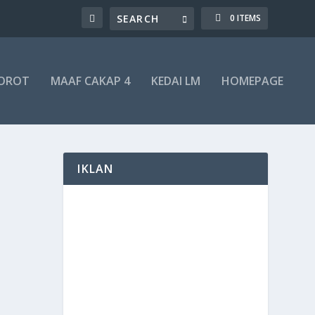
0 ITEMS
SOROT
MAAF CAKAP 4
KEDAI LM
HOMEPAGE
IKLAN