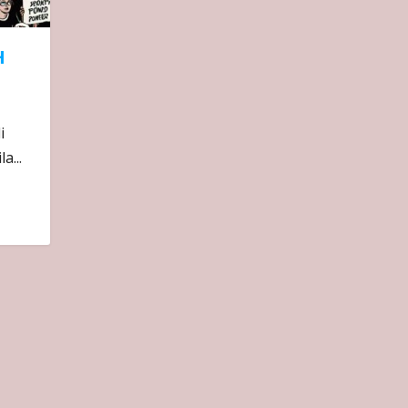
H
i
a...