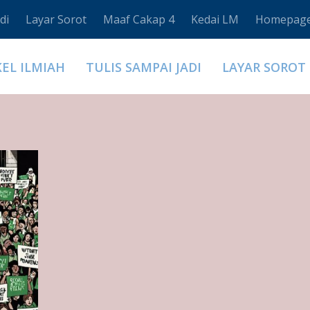
di
Layar Sorot
Maaf Cakap 4
Kedai LM
Homepag
KEL ILMIAH
TULIS SAMPAI JADI
LAYAR SOROT