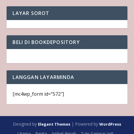
LAYAR SOROT
BELI DI BOOKDEPOSITORY
LANGGAN LAYARMINDA
[mc4wp_form id=”572″]
Designed by
| Powered by
Elegant Themes
WordPress
Utama
Berita
Artikel Ilmiah
Tulis Sampai Jadi