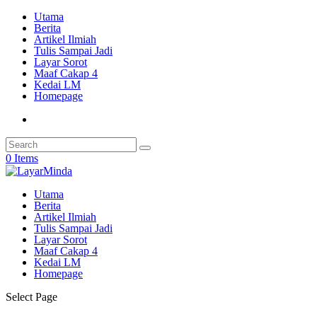
Utama
Berita
Artikel Ilmiah
Tulis Sampai Jadi
Layar Sorot
Maaf Cakap 4
Kedai LM
Homepage
0 Items
Utama
Berita
Artikel Ilmiah
Tulis Sampai Jadi
Layar Sorot
Maaf Cakap 4
Kedai LM
Homepage
Select Page