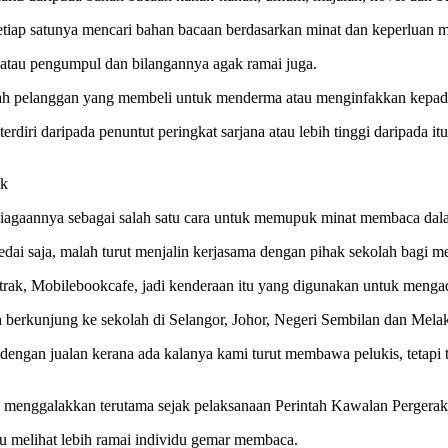
etiap satunya mencari bahan bacaan berdasarkan minat dan keperluan 
atau pengumpul dan bilangannya agak ramai juga.
ah pelanggan yang membeli untuk menderma atau menginfakkan kepad
rdiri daripada penuntut peringkat sarjana atau lebih tinggi daripada itu
ok
iagaannya sebagai salah satu cara untuk memupuk minat membaca dal
 kedai saja, malah turut menjalin kerjasama dengan pihak sekolah bagi
 trak, Mobilebookcafe, jadi kenderaan itu yang digunakan untuk menga
ah berkunjung ke sekolah di Selangor, Johor, Negeri Sembilan dan Mela
ad dengan jualan kerana ada kalanya kami turut membawa pelukis, tet
ap menggalakkan terutama sejak pelaksanaan Perintah Kawalan Pergera
tu melihat lebih ramai individu gemar membaca.