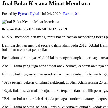
Jual Buku Kerana Minat Membaca
Posted by
Eyman Hykal
|
Jul 24, 2020
|
Berita
|
0
|
Redzuan Muharam.HARIAN METRO.21.7.2020
MINAT membaca dan mengumpul bahan bacaan mendorong bekas pengu
Bermula dengan menjual secara dalam talian pada 2012 , Abdul Ha
buku dan membuat pembelian.
Pada tahun berikutnya, Abdul Halim mengembangkan perniagaannya 
Abdul Halim yang juga bapa empat anak berkata, cabaran awalnya ada
Namun, katanya, masalahnya selesai selepas membuat hebahan lengkap
“Saya pernah bekerja di kilang elektronik di Shah Alam selama 20 tahu
“Sejak itulah, saya mula menjual buku terpakai dan memilih perniagaa
“Bekalan buku diperoleh daripada pelbagai sumber antaranya perpustak
Abdul Halim berkata, pelbagai jenis buku terpakai dijual di kedainya