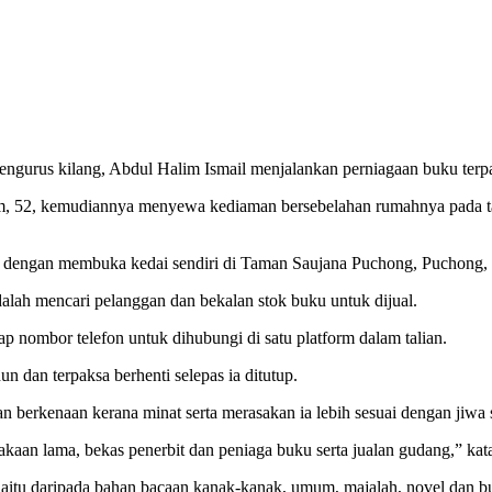
rus kilang, Abdul Halim Ismail menjalankan perniagaan buku terpa
lim, 52, kemudiannya menyewa kediaman bersebelahan rumahnya pada 
dengan membuka kedai sendiri di Taman Saujana Puchong, Puchong, y
lah mencari pelanggan dan bekalan stok buku untuk dijual.
 nombor telefon untuk dihubungi di satu platform dalam talian.
n dan terpaksa berhenti selepas ia ditutup.
n berkenaan kerana minat serta merasakan ia lebih sesuai dengan jiwa 
aan lama, bekas penerbit dan peniaga buku serta jualan gudang,” katan
 iaitu daripada bahan bacaan kanak-kanak, umum, majalah, novel dan bu