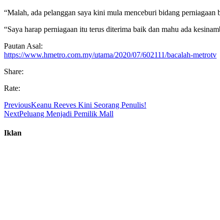
“Malah, ada pelanggan saya kini mula menceburi bidang perniagaan b
“Saya harap perniagaan itu terus diterima baik dan mahu ada kesin
Pautan Asal:
https://www.hmetro.com.my/utama/2020/07/602111/bacalah-metrotv
Share:
Rate:
Previous
Keanu Reeves Kini Seorang Penulis!
Next
Peluang Menjadi Pemilik Mall
Iklan