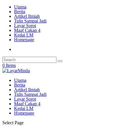
Utama
Berita
Artikel Ilmiah
Tulis Sampai Jadi
Layar Sorot
Maaf Cakap 4
Kedai LM
Homepage
0 Items
Utama
Berita
Artikel Ilmiah
Tulis Sampai Jadi
Layar Sorot
Maaf Cakap 4
Kedai LM
Homepage
Select Page