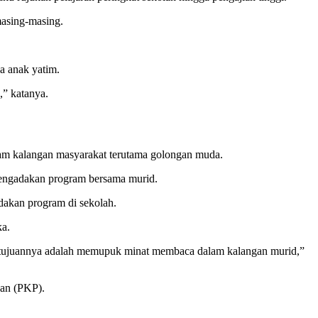
masing-masing.
a anak yatim.
,” katanya.
am kalangan masyarakat terutama golongan muda.
 mengadakan program bersama murid.
dakan program di sekolah.
ka.
api tujuannya adalah memupuk minat membaca dalam kalangan murid,”
kan (PKP).