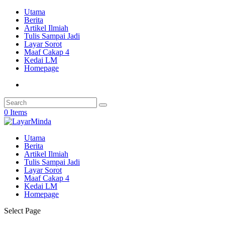
Utama
Berita
Artikel Ilmiah
Tulis Sampai Jadi
Layar Sorot
Maaf Cakap 4
Kedai LM
Homepage
0 Items
Utama
Berita
Artikel Ilmiah
Tulis Sampai Jadi
Layar Sorot
Maaf Cakap 4
Kedai LM
Homepage
Select Page