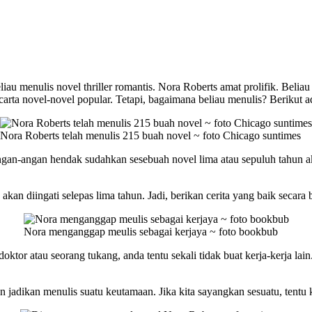
u menulis novel thriller romantis. Nora Roberts amat prolifik. Beli
carta novel-novel popular. Tetapi, bagaimana beliau menulis? Berikut a
Nora Roberts telah menulis 215 buah novel ~ foto Chicago suntimes
ngan-angan hendak sudahkan sesebuah novel lima atau sepuluh tahun a
 akan diingati selepas lima tahun. Jadi, berikan cerita yang baik seca
Nora menganggap meulis sebagai kerjaya ~ foto bookbub
oktor atau seorang tukang, anda tentu sekali tidak buat kerja-kerja lai
dan jadikan menulis suatu keutamaan. Jika kita sayangkan sesuatu, tentu