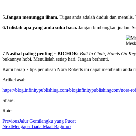
5.
Jangan menunggu ilham.
Tugas anda adalah duduk dan menulis. T
6.Tulislah apa yang anda suka baca.
Jangan bimbangkan jualan. Seba
Meski
7.
Nasihat paling penting ~ BICHOK:
Butt In Chair, Hands On Key
bukannya hobi. Menulislah setiap hari. Jangan berhenti.
Kami harap 7 tips penulisan Nora Roberts ini dapat membantu anda me
Artikel asal:
https://blog.infinitypublishing.com/bloginfinitypublishingcom/nora-rob
Share:
Rate:
Previous
Jalur Gemilangku yang Pucat
Next
Mengapa Tiada Maaf Bagimu?