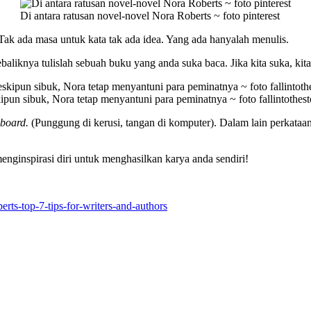
Di antara ratusan novel-novel Nora Roberts ~ foto pinterest
ak ada masa untuk kata tak ada idea. Yang ada hanyalah menulis.
liknya tulislah sebuah buku yang anda suka baca. Jika kita suka, kita
pun sibuk, Nora tetap menyantuni para peminatnya ~ foto fallintothest
board.
(Punggung di kerusi, tangan di komputer). Dalam lain perkataan
nginspirasi diri untuk menghasilkan karya anda sendiri!
erts-top-7-tips-for-writers-and-authors