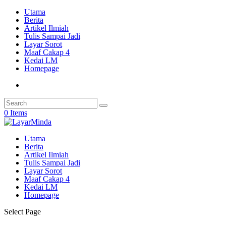
Utama
Berita
Artikel Ilmiah
Tulis Sampai Jadi
Layar Sorot
Maaf Cakap 4
Kedai LM
Homepage
0 Items
Utama
Berita
Artikel Ilmiah
Tulis Sampai Jadi
Layar Sorot
Maaf Cakap 4
Kedai LM
Homepage
Select Page