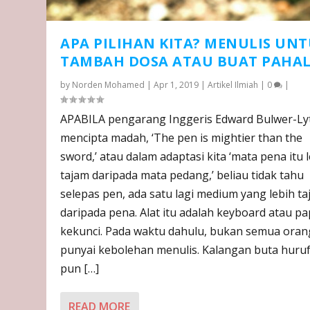
APA PILIHAN KITA? MENULIS UN
TAMBAH DOSA ATAU BUAT PAHAL
by
Norden Mohamed
|
Apr 1, 2019
|
Artikel Ilmiah
|
0
|
APABILA pengarang Inggeris Edward Bulwer-Ly
mencipta madah, ‘The pen is mightier than the
sword,’ atau dalam adaptasi kita ‘mata pena itu 
tajam daripada mata pedang,’ beliau tidak tahu
selepas pen, ada satu lagi medium yang lebih t
daripada pena. Alat itu adalah keyboard atau p
kekunci. Pada waktu dahulu, bukan semua oran
punyai kebolehan menulis. Kalangan buta huru
pun […]
READ MORE