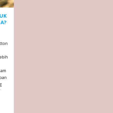
TUK
A?
tton
lebih
ajam
apan
g
f