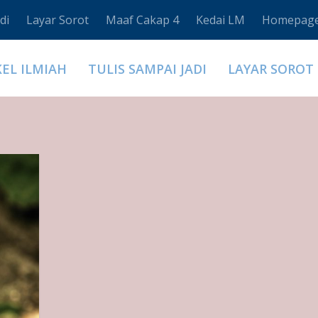
di
Layar Sorot
Maaf Cakap 4
Kedai LM
Homepag
KEL ILMIAH
TULIS SAMPAI JADI
LAYAR SOROT