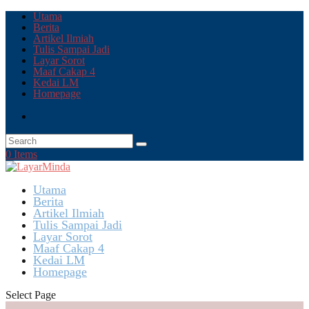
Utama
Berita
Artikel Ilmiah
Tulis Sampai Jadi
Layar Sorot
Maaf Cakap 4
Kedai LM
Homepage
0 Items
Utama
Berita
Artikel Ilmiah
Tulis Sampai Jadi
Layar Sorot
Maaf Cakap 4
Kedai LM
Homepage
Select Page