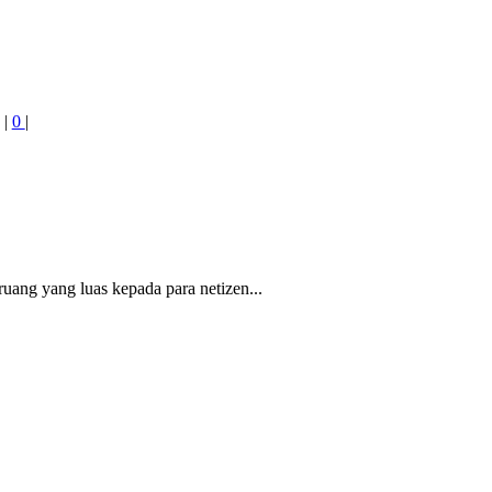
|
0
|
ng yang luas kepada para netizen...