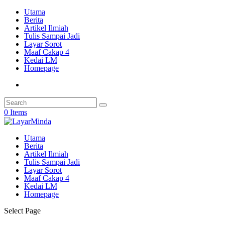
Utama
Berita
Artikel Ilmiah
Tulis Sampai Jadi
Layar Sorot
Maaf Cakap 4
Kedai LM
Homepage
0 Items
Utama
Berita
Artikel Ilmiah
Tulis Sampai Jadi
Layar Sorot
Maaf Cakap 4
Kedai LM
Homepage
Select Page