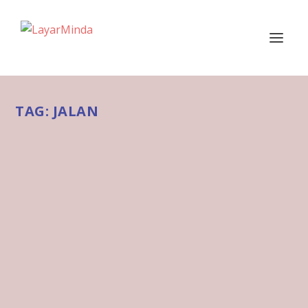
TAG:
JALAN
DI ANTARA JALAN BENGKOK DAN
LURUS
by
adminLM
|
Jun 2, 2021
|
Maaf Cakap
|
0
|
MAAFCAKAP: 2.6.2021 Apabila memandu ke
destinasi yang jauh, ramai di antara kita lebih
gemar...