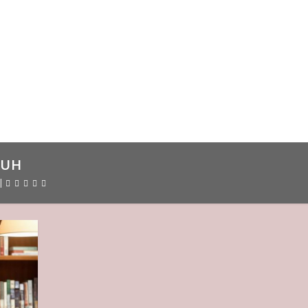
AUH
|