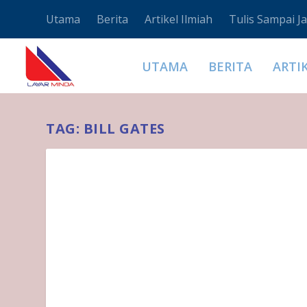
Utama
Berita
Artikel Ilmiah
Tulis Sampai Ja
UTAMA
BERITA
ARTI
TAG:
BILL GATES