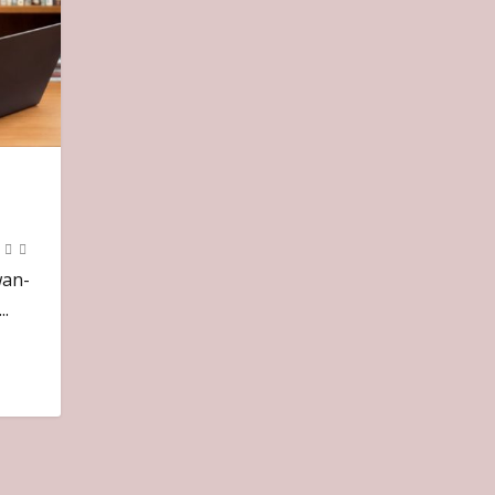
wan-
..