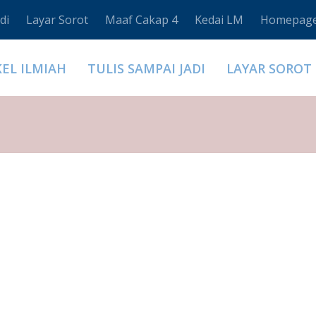
di
Layar Sorot
Maaf Cakap 4
Kedai LM
Homepag
KEL ILMIAH
TULIS SAMPAI JADI
LAYAR SOROT