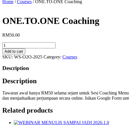
Home
/
Courses
/ ONE.TO.ONE Coaching
ONE.TO.ONE Coaching
RM
50.00
ONE.TO.ONE
Coaching
Add to cart
quantity
SKU:
WS-O2O-2025
Category:
Courses
Description
Description
Tawaran awal hanya RM50 selama sejam untuk Sesi Coaching Menu
dan menjadualkan perjumpaan secara online. Isikan Google Form un
Related products