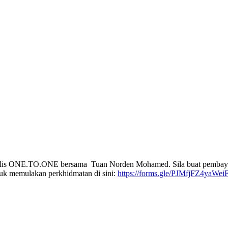
lis ONE.TO.ONE bersama Tuan Norden Mohamed. Sila buat pembayara
tuk memulakan perkhidmatan di sini:
https://forms.gle/PJMfjFZ4yaWei