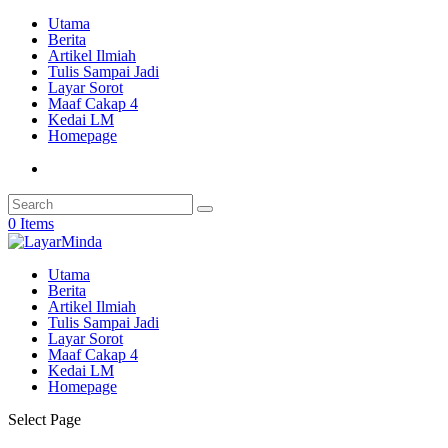
Utama
Berita
Artikel Ilmiah
Tulis Sampai Jadi
Layar Sorot
Maaf Cakap 4
Kedai LM
Homepage
0 Items
Utama
Berita
Artikel Ilmiah
Tulis Sampai Jadi
Layar Sorot
Maaf Cakap 4
Kedai LM
Homepage
Select Page