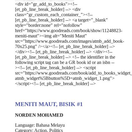
<div id="gr_add_to_books"><!--
[et_pb_line_break_holder] --> <div
class="gr_custom_each_container_"><!--
[et_pb_line_break_holder] --> <a target="_blank"
style="border:none" rel="nofollow"
href="https://www.goodreads.com/book/show/11248823-
meniti-maut"><img alt="Meniti Maut"
src="https://www.goodreads.com/images/atmb_add_book-
70x25.png" /></a><!-- [et_pb_line_break_holder] -->
</div><!-- [et_pb_line_break_holder] --> </div><!--
[et_pb_line_break_holder] --> <!-- the identifier in the
following script tag can be a GR book id or an isbn --
><!-- [et_pb_line_break_holder] --> <script
src="https://www.goodreads.com/book/add_to_books_widget
atmb_widget%5Bbutton%5D=atmb_widget_1.png">
</script><!-- [et_pb_line_break_holder] -->
MENITI MAUT, BISIK #1
NORDEN MOHAMED
Language: Bahasa Melayu
Category: Action, Politics