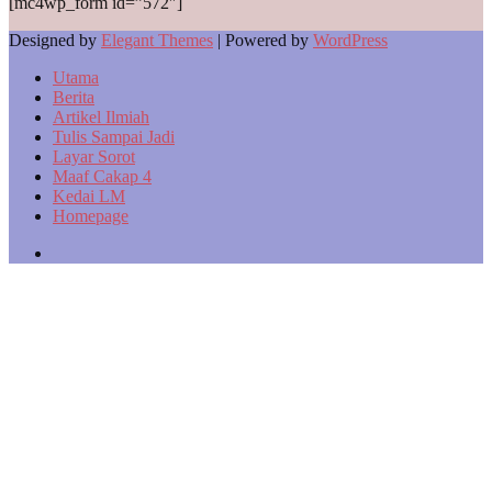
[mc4wp_form id=”572″]
Designed by
Elegant Themes
| Powered by
WordPress
Utama
Berita
Artikel Ilmiah
Tulis Sampai Jadi
Layar Sorot
Maaf Cakap 4
Kedai LM
Homepage