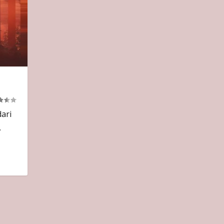
ari
.