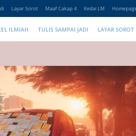
di
Layar Sorot
Maaf Cakap 4
Kedai LM
Homepag
KEL ILMIAH
TULIS SAMPAI JADI
LAYAR SOROT