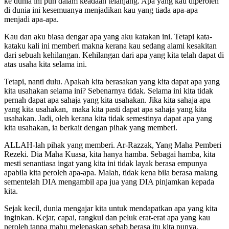
ke dunia ini pun dalam keadaan telanjang. Apa yang kau diperoleh
di dunia ini kesemuanya menjadikan kau yang tiada apa-apa
menjadi apa-apa.
Kau dan aku biasa dengar apa yang aku katakan ini. Tetapi kata-
kataku kali ini memberi makna kerana kau sedang alami kesakitan
dari sebuah kehilangan. Kehilangan dari apa yang kita telah dapat di
atas usaha kita selama ini.
Tetapi, nanti dulu. Apakah kita berasakan yang kita dapat apa yang
kita usahakan selama ini? Sebenarnya tidak. Selama ini kita tidak
pernah dapat apa sahaja yang kita usahakan. Jika kita sahaja apa
yang kita usahakan, maka kita pasti dapat apa sahaja yang kita
usahakan. Jadi, oleh kerana kita tidak semestinya dapat apa yang
kita usahakan, ia berkait dengan pihak yang memberi.
ALLAH-lah pihak yang memberi. Ar-Razzak, Yang Maha Pemberi
Rezeki. Dia Maha Kuasa, kita hanya hamba. Sebagai hamba, kita
mesti senantiasa ingat yang kita ini tidak layak berasa empunya
apabila kita peroleh apa-apa. Malah, tidak kena bila berasa malang
sementelah DIA mengambil apa jua yang DIA pinjamkan kepada
kita.
Sejak kecil, dunia mengajar kita untuk mendapatkan apa yang kita
inginkan. Kejar, capai, rangkul dan peluk erat-erat apa yang kau
peroleh tanpa mahu melepaskan sebab berasa itu kita punya.