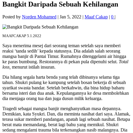
Bangkit Daripada Sebuah Kehilangan
Posted by
Norden Mohamed
|
Jan 5, 2022
|
Maaf Cakap
|
0
|
MAAFCAKAP 5.1.2022
Saya menerima mesej dari seorang teman setelah saya memberi
reaksi ‘tanda sedih’ kepada statusnya. Dia adalah salah seorang
mangsa banjir di Pantai Timur. Rumahnya ditenggelami air hingga
ke paras bumbung. Restorannya di pekan pula dipenuhi selut.
Total
loss,
menurut istilah insuran.
Dia hilang segala harta benda yang telah dibinanya selama tiga
tahun. Shukri pulang ke kampung setelah bosan bekerja di sebuah
syarikat swasta bandar. Setelah berkahwin, dia bina hidup baharu
bersama isteri dan dua anak. Kepulangannya ke desa membolehkan
dia menjaga orang tua dan juga dusun milik keluarga.
Tragedi sebagai mangsa banjir menghanyutkan masa depannya.
Demikian, kata Syukri. Dan, dia meminta nasihat dari saya. Alamak,
terasa sukar memberi pandangan, apatah lagi sebuah nasihat. Betapa
berat mata memandang, berat lagi bahu yang memikul. Shukri
sedang mengalami trauma bila terkenangkan nasib malangnya. Dia