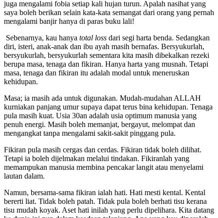
juga mengalami fobia setiap kali hujan turun. Apalah nasihat yang
saya boleh berikan selain kata-kata semangat dari orang yang pernah
mengalami banjir hanya di paras buku lali!
Sebenarnya, kau hanya
total loss
dari segi harta benda. Sedangkan
diri, isteri, anak-anak dan ibu ayah masih bernafas. Bersyukurlah,
bersyukurlah, bersyukurlah sementara kita masih dibekalkan rezeki
berupa masa, tenaga dan fikiran. Hanya harta yang musnah. Tetapi
masa, tenaga dan fikiran itu adalah modal untuk meneruskan
kehidupan.
Masa; ia masih ada untuk digunakan. Mudah-mudahan ALLAH
kurniakan panjang umur supaya dapat terus bina kehidupan. Tenaga
pula masih kuat. Usia 30an adalah usia optimum manusia yang
penuh energi. Masih boleh memanjat, bergayut, melompat dan
mengangkat tanpa mengalami sakit-sakit pinggang pula.
Fikiran pula masih cergas dan cerdas. Fikiran tidak boleh dilihat.
Tetapi ia boleh dijelmakan melalui tindakan. Fikiranlah yang
memampukan manusia membina pencakar langit atau menyelami
lautan dalam.
Namun, bersama-sama fikiran ialah hati. Hati mesti kental. Kental
bererti liat. Tidak boleh patah. Tidak pula boleh berhati tisu kerana
tisu mudah koyak. Aset hati inilah yang perlu dipelihara. Kita datang