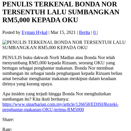
PENULIS TERKENAL BONDA NOR
TERSENTUH LALU SUMBANGKAN
RM5,000 KEPADA OKU
Posted by
Eyman Hykal
|
Mar 15, 2021
|
Berita
|
0
|
PENULIS buku dakwah Norli Madlan atau Bonda Nor telah
menyumbang RM5,000 kepada Rizuam, seorang OKU yang
bertugas sebagai penghantar makanan. Bonda Nor membuat
sumbangan itu sebagai tanda penghargaan kepada Rizuam beliau
amat bersabar menghantar makanan meskipun dalam keadaan
dirinya yang kurang upaya.
Apa insiden yang terjadi hingga Bonda Nor menghulurkan
sumbangan itu? Kita ikuti beritanya:
https://www.sinarharian.com.my/article/126658/EDISI/Rezeki-
penghantar-makanan-OKU-terima-RM5000
Share:
Rate: