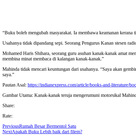
“Buku boleh mengubah masyarakat. Ia membawa keamanan kerana ti
Usahanya tidak dipandang sepi. Seorang Pengurus Kanan stesen ra
Mohamed Haris Shihara, seorang guru asuhan kanak-kanak amat meny
membina minat membaca di kalangan kanak-kanak.”
Mahinda tidak mencari keuntungan dari usahanya. “Saya akan gembi
saya.”
Pautan Asal:
https://indianexpress.com/article/books-and-literature/b
Gambar Utama: Kanak-kanak teruja mengerumuni motorsikal Mahinda
Share:
Rate:
Previous
Rumah Besar Bermentol Satu
Next
Apakah Buku Lebih baik dari filem?