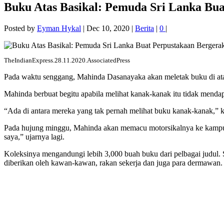
Buku Atas Basikal: Pemuda Sri Lanka Bu
Posted by
Eyman Hykal
|
Dec 10, 2020
|
Berita
|
0
|
TheIndianExpress.28.11.2020.AssociatedPress
Pada waktu senggang, Mahinda Dasanayaka akan meletak buku di at
Mahinda berbuat begitu apabila melihat kanak-kanak itu tidak menda
“Ada di antara mereka yang tak pernah melihat buku kanak-kanak,” 
Pada hujung minggu, Mahinda akan memacu motorsikalnya ke kampu
saya,” ujarnya lagi.
Koleksinya mengandungi lebih 3,000 buah buku dari pelbagai judul. 
diberikan oleh kawan-kawan, rakan sekerja dan juga para dermawan.