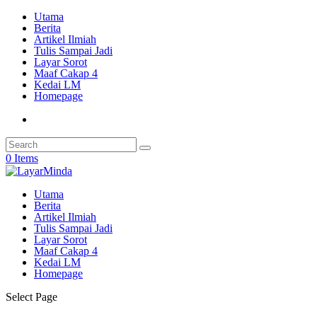
Utama
Berita
Artikel Ilmiah
Tulis Sampai Jadi
Layar Sorot
Maaf Cakap 4
Kedai LM
Homepage
0 Items
Utama
Berita
Artikel Ilmiah
Tulis Sampai Jadi
Layar Sorot
Maaf Cakap 4
Kedai LM
Homepage
Select Page