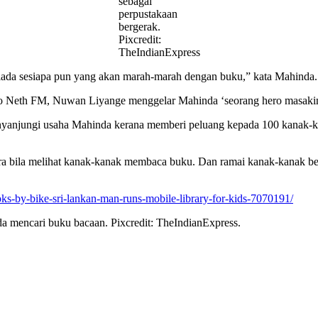
sebagai
perpustakaan
bergerak.
Pixcredit:
TheIndianExpress
ada sesiapa pun yang akan marah-marah dengan buku,” kata Mahinda.
dio Neth FM, Nuwan Liyange menggelar Mahinda ‘seorang hero masaki
anjungi usaha Mahinda kerana memberi peluang kepada 100 kanak-kana
ra bila melihat kanak-kanak membaca buku. Dan ramai kanak-kanak be
ooks-by-bike-sri-lankan-man-runs-mobile-library-for-kids-7070191/
 mencari buku bacaan. Pixcredit: TheIndianExpress.