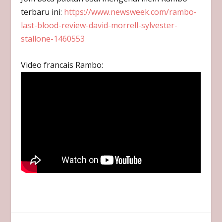
terbaru ini:
https://www.newsweek.com/rambo-
last-blood-review-david-morrell-sylvester-
stallone-1460553
Video francais Rambo: