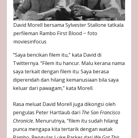
David Morell bersama Sylvester Stallone tatkala
perfileman Rambo First Blood ~ foto
moviesinfocus
“Saya bencikan filem itu,” kata David di
Twitternya. “Filem itu hancur. Malu kerana nama
saya terkait dengan filem itu. Saya berasa
diperendah dan hilang kemanusiaan bila saya
keluar dari pawagam,” kata Morell.
Rasa meluat David Morell juga dikongsi oleh
pengulas Peter Hartlaub dari
The San Francisco
Chronicle.
Menurutnya, “filem itu sudah hilang
punca mengapa kita tertarik dengan watak
Rambo. Pengulas Luke Parker dari
We Got This