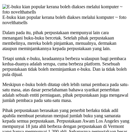
E-buku kian popular kerana boleh diakses melalui komputer ~ foto
novelthatsells
Dalam pada itu, pihak perpustakaan mempunyai lain cara
menangani buku-buku bercetak. Setelah pihak perpustakaan
membelinya, mereka boleh pinjamkan, menualnya, dermakan
ataupun meminjamkannya kepada perpustakaan yang lain.
Tetapi untuk e-buku, keadaannya berbeza walaupun bagi pembaca
kedua-duanya adalah serupa, cuma berbeza platform. Sesebuah
perpustakaan tidak boleh meminjamkan e-buku. Dan ia tidak boleh
pula dijual.
Meskipun e-buku boleh ditatap oleh lebih ramai pembaca pada satu-
satu masa, atas dasar persefahaman bahawa syarikat penerbitan
adalah sebuah entiti perniagaan, pihak perpustakaan juga mengawal
jumlah pembaca pada satu-satu masa.
Pihak perpustakaan berasakan yang penerbit berlaku tidak adil
apabila membuat peraturan menjual jumlah buku yang samarata
kepada semua perpustakaan. Perpustakaan Awam Los Angeles yang
mempunyai 18 juta ahli berbeza dengan perpustakaan di Vermont
yang hanya mempunyai 1,200 ahli. Seharusnya perpustakaan besar