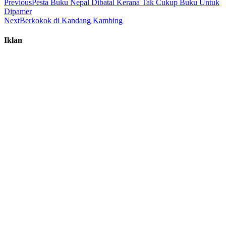
Previous
Pesta Buku Nepal Dibatal Kerana Tak Cukup Buku Untuk
Dipamer
Next
Berkokok di Kandang Kambing
Iklan