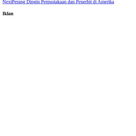
Next
Perang Dingin Perpustakaan dan Penerbit di Amerika
Iklan