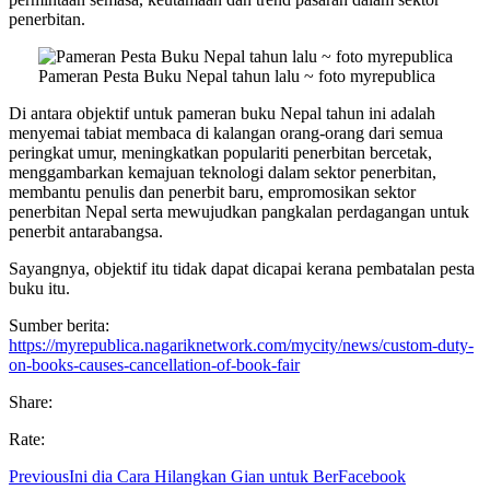
penerbitan.
Pameran Pesta Buku Nepal tahun lalu ~ foto myrepublica
Di antara objektif untuk pameran buku Nepal tahun ini adalah
menyemai tabiat membaca di kalangan orang-orang dari semua
peringkat umur, meningkatkan populariti penerbitan bercetak,
menggambarkan kemajuan teknologi dalam sektor penerbitan,
membantu penulis dan penerbit baru, empromosikan sektor
penerbitan Nepal serta mewujudkan pangkalan perdagangan untuk
penerbit antarabangsa.
Sayangnya, objektif itu tidak dapat dicapai kerana pembatalan pesta
buku itu.
Sumber berita:
https://myrepublica.nagariknetwork.com/mycity/news/custom-duty-
on-books-causes-cancellation-of-book-fair
Share:
Rate:
Previous
Ini dia Cara Hilangkan Gian untuk BerFacebook