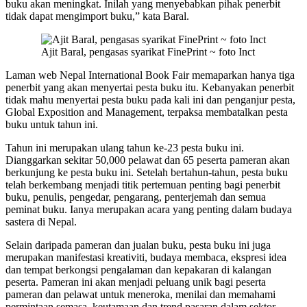
buku akan meningkat. Inilah yang menyebabkan pihak penerbit
tidak dapat mengimport buku,” kata Baral.
Ajit Baral, pengasas syarikat FinePrint ~ foto Inct
Laman web Nepal International Book Fair memaparkan hanya tiga
penerbit yang akan menyertai pesta buku itu. Kebanyakan penerbit
tidak mahu menyertai pesta buku pada kali ini dan penganjur pesta,
Global Exposition and Management, terpaksa membatalkan pesta
buku untuk tahun ini.
Tahun ini merupakan ulang tahun ke-23 pesta buku ini.
Dianggarkan sekitar 50,000 pelawat dan 65 peserta pameran akan
berkunjung ke pesta buku ini. Setelah bertahun-tahun, pesta buku
telah berkembang menjadi titik pertemuan penting bagi penerbit
buku, penulis, pengedar, pengarang, penterjemah dan semua
peminat buku. Ianya merupakan acara yang penting dalam budaya
sastera di Nepal.
Selain daripada pameran dan jualan buku, pesta buku ini juga
merupakan manifestasi kreativiti, budaya membaca, ekspresi idea
dan tempat berkongsi pengalaman dan kepakaran di kalangan
peserta. Pameran ini akan menjadi peluang unik bagi peserta
pameran dan pelawat untuk meneroka, menilai dan memahami
permintaan semasa, keutamaan dan trend pasaran dalam sektor