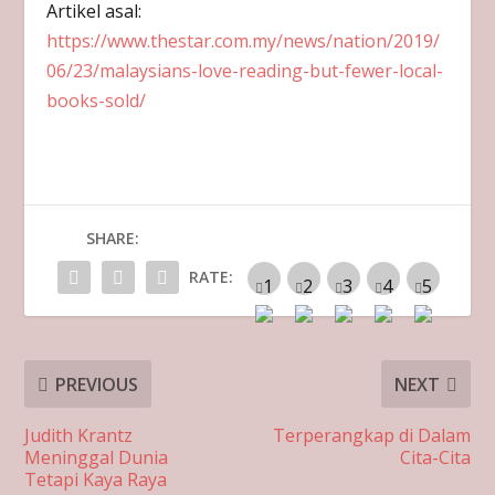
Artikel asal:
https://www.thestar.com.my/news/nation/2019/
06/23/malaysians-love-reading-but-fewer-local-
books-sold/
SHARE:
RATE:
PREVIOUS
NEXT
Judith Krantz
Terperangkap di Dalam
Meninggal Dunia
Cita-Cita
Tetapi Kaya Raya