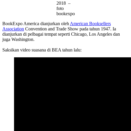
2018 –
foto
bookexpo
BookExpo America dianjurkan oleh
American Booksellers
Association
Convention and Trade Show pada tahun 1947. Ia
dianjurkan di pelbagai tempat seperti Chicago, Los Angeles dan
juga Washington.
Saksikan video suasana di BEA tahun lalu: