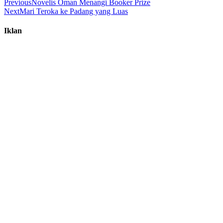
Previous
Novelis Oman Menangi Booker Prize
Next
Mari Teroka ke Padang yang Luas
Iklan